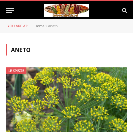
YOU ARE AT:
Home
»
aneto
ANETO
LE SPEZIE