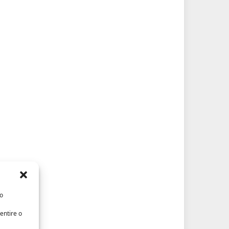
/o
entire o