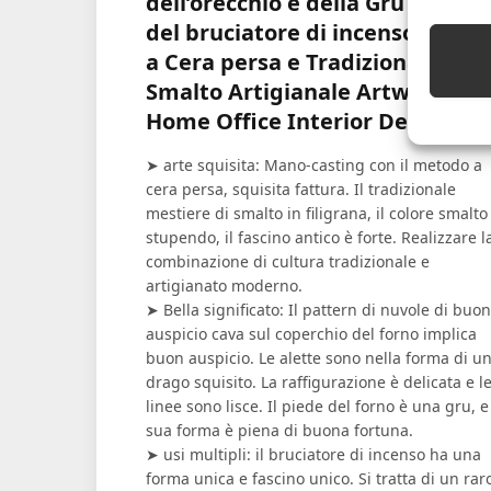
dell’orecchio e della Gru del Pie
del bruciatore di incenso, Fusio
a Cera persa e Tradizionale
Smalto Artigianale Artwork,
Home Office Interior Decoratio
➤ arte squisita: Mano-casting con il metodo a
cera persa, squisita fattura. Il tradizionale
mestiere di smalto in filigrana, il colore smalto
stupendo, il fascino antico è forte. Realizzare l
combinazione di cultura tradizionale e
artigianato moderno.
➤ Bella significato: Il pattern di nuvole di buon
auspicio cava sul coperchio del forno implica
buon auspicio. Le alette sono nella forma di u
drago squisito. La raffigurazione è delicata e l
linee sono lisce. Il piede del forno è una gru, e
sua forma è piena di buona fortuna.
➤ usi multipli: il bruciatore di incenso ha una
forma unica e fascino unico. Si tratta di un rar