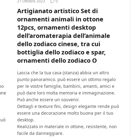
21 Ottobre 2023
0
Artigianato artistico Set di
ornamenti animali in ottone
12pcs, ornamenti desktop
dell’aromaterapia dell’animale
dello zodiaco cinese, tra cui
bottiglia dello zodiaco e spar,
ornamenti dello zodiaco O
Lascia che la tua casa (stanza) abbia un altro
punto panoramico. può essere un ottimo regalo
no
per le vostre famiglie, bambini, amanti, amici e
one
può dare loro molta memoria e immaginazione.
Può anche essere un souvenir.
Dettagli e texture fini, design elegante rende può
essere una decorazione molto buona per il tuo
può
desktop.
Realizzato in materiale in ottone, resistente, non
facile da danneggiare.