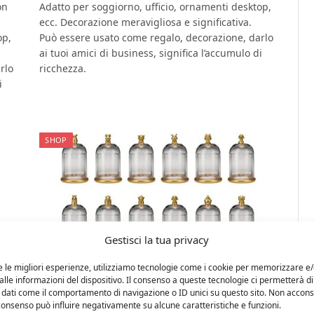
on
Adatto per soggiorno, ufficio, ornamenti desktop,
ecc. Decorazione meravigliosa e significativa.
op,
Può essere usato come regalo, decorazione, darlo
ai tuoi amici di business, significa l’accumulo di
rlo
ricchezza.
i
SHOP
Gestisci la tua privacy
e le migliori esperienze, utilizziamo tecnologie come i cookie per memorizzare e
21 Ottobre 2023
0
lle informazioni del dispositivo. Il consenso a queste tecnologie ci permetterà di
 dati come il comportamento di navigazione o ID unici su questo sito. Non accons
Scultura Decorativa Set di
l consenso può influire negativamente su alcune caratteristiche e funzioni.