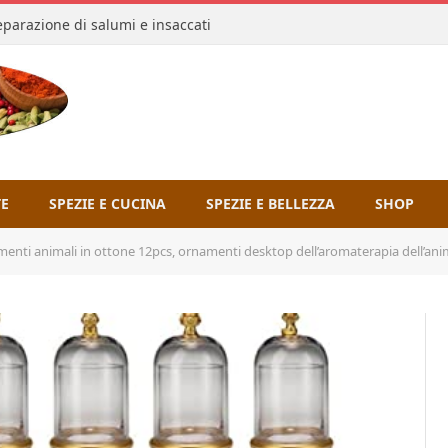
reparazione di salumi e insaccati
TE
SPEZIE E CUCINA
SPEZIE E BELLEZZA
SHOP
li in ottone 12pcs, ornamenti desktop dell’aromaterapia dell’animale dello zodiaco cinese, tra cui bott