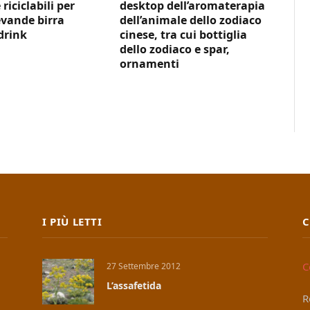
 riciclabili per
desktop dell’aromaterapia
vande birra
dell’animale dello zodiaco
drink
cinese, tra cui bottiglia
dello zodiaco e spar,
ornamenti
I PIÙ LETTI
C
C
27 Settembre 2012
L’assafetida
R