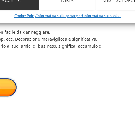
ACCETTA
NEGA
GESTISCI OPZ
ica a casa tua. Il regalo per ogni occasione.
Cookie Policy
Informativa sulla privacy ed informativa sui cookie
 può essere una decorazione molto buona per il tuo
non facile da danneggiare.
p, ecc. Decorazione meravigliosa e significativa.
o ai tuoi amici di business, significa l’accumulo di