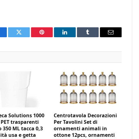
acebook
Twitter
Pinterest
LinkedIn
Tumblr
Email
ca Solutions 1000
Centrotavola Decorazioni
 PET trasparenti
Per Tavolini Set di
350 ML tacca 0,3
ornamenti animali in
ità usa e getta
ottone 12pcs, ornamenti