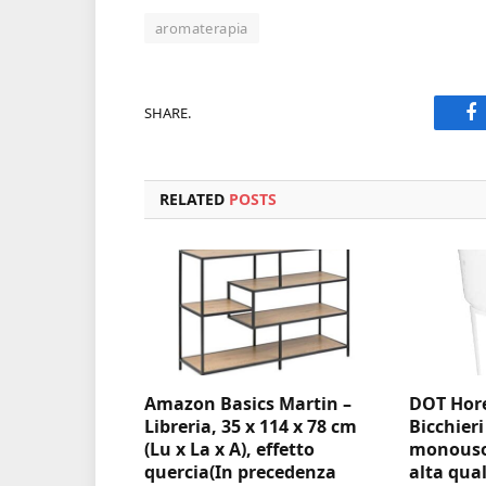
aromaterapia
SHARE.
F
RELATED
POSTS
Amazon Basics Martin –
DOT Hore
Libreria, 35 x 114 x 78 cm
Bicchieri
(Lu x La x A), effetto
monouso 
quercia(In precedenza
alta qual