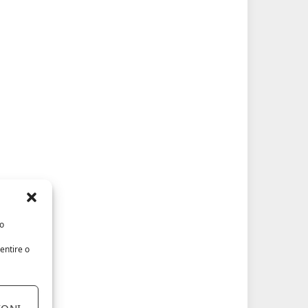
/o
entire o