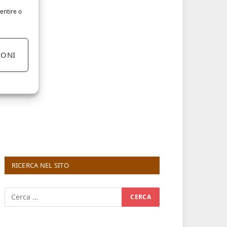
entire o
IONI
RICERCA NEL SITO