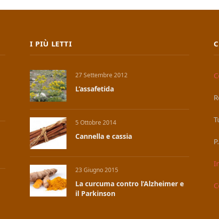
I PIÙ LETTI
C
C
27 Settembre 2012
L’assafetida
R
T
5 Ottobre 2014
Cannella e cassia
P
I
23 Giugno 2015
La curcuma contro l’Alzheimer e
C
il Parkinson