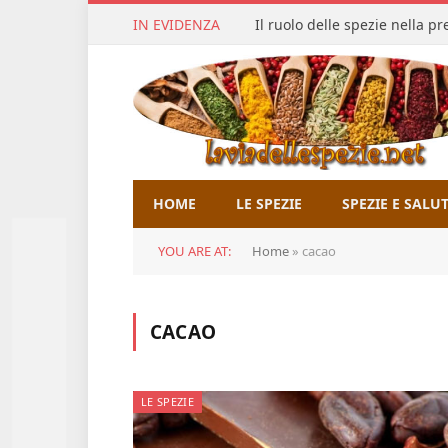
IN EVIDENZA
Il ruolo delle spezie nella p
HOME
LE SPEZIE
SPEZIE E SALU
YOU ARE AT:
Home
»
cacao
CACAO
LE SPEZIE