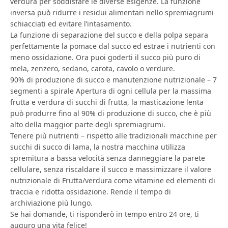
verdura per soddisfare le diverse esigenze. La funzione
inversa può ridurre i residui alimentari nello spremiagrumi
schiacciati ed evitare l’intasamento.
La funzione di separazione del succo e della polpa separa
perfettamente la pomace dal succo ed estrae i nutrienti con
meno ossidazione. Ora puoi goderti il ​​succo più puro di
mela, zenzero, sedano, carota, cavolo o verdure.
90% di produzione di succo e manutenzione nutrizionale – 7
segmenti a spirale Apertura di ogni cellula per la massima
frutta e verdura di succhi di frutta, la masticazione lenta
può produrre fino al 90% di produzione di succo, che è più
alto della maggior parte degli spremiagrumi.
Tenere più nutrienti – rispetto alle tradizionali macchine per
succhi di succo di lama, la nostra macchina utilizza
spremitura a bassa velocità senza danneggiare la parete
cellulare, senza riscaldare il succo e massimizzare il valore
nutrizionale di Frutta/verdura come vitamine ed elementi di
traccia e ridotta ossidazione. Rende il tempo di
archiviazione più lungo.
Se hai domande, ti risponderò in tempo entro 24 ore, ti
auguro una vita felice!