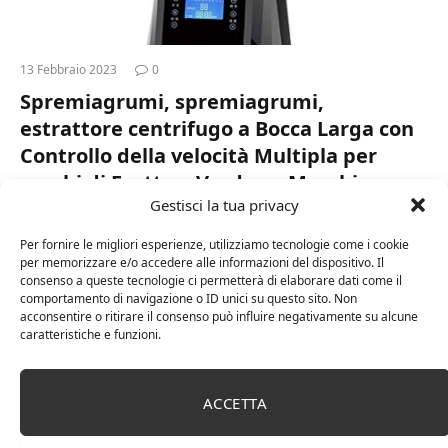
13 Febbraio 2023
0
Spremiagrumi, spremiagrumi,
estrattore centrifugo a Bocca Larga con
Controllo della velocità Multipla per
succhi di Frutta e Verdura, Macchina per
Gestisci la tua privacy
succhi Senza Bpa Touch Screen a LED
Completamente a
Per fornire le migliori esperienze, utilizziamo tecnologie come i cookie
per memorizzare e/o accedere alle informazioni del dispositivo. Il
? Touch screen – The Screen brings blender style to the new
consenso a queste tecnologie ci permetterà di elaborare dati come il
world. Featuring a control panel without traditional knobs or
comportamento di navigazione o ID unici su questo sito. Non
acconsentire o ritirare il consenso può influire negativamente su alcune
buttons, the blender relies entirely on a touch-screen
caratteristiche e funzioni.
interface.…
ACCETTA
SHOP