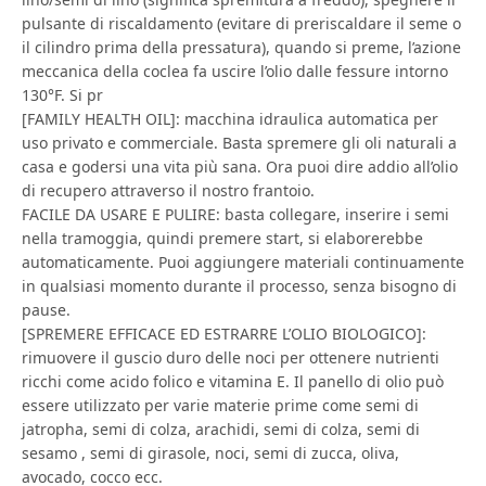
pulsante di riscaldamento (evitare di preriscaldare il seme o
il cilindro prima della pressatura), quando si preme, l’azione
meccanica della coclea fa uscire l’olio dalle fessure intorno
130°F. Si pr
[FAMILY HEALTH OIL]: macchina idraulica automatica per
uso privato e commerciale. Basta spremere gli oli naturali a
casa e godersi una vita più sana. Ora puoi dire addio all’olio
di recupero attraverso il nostro frantoio.
FACILE DA USARE E PULIRE: basta collegare, inserire i semi
nella tramoggia, quindi premere start, si elaborerebbe
automaticamente. Puoi aggiungere materiali continuamente
in qualsiasi momento durante il processo, senza bisogno di
pause.
[SPREMERE EFFICACE ED ESTRARRE L’OLIO BIOLOGICO]:
rimuovere il guscio duro delle noci per ottenere nutrienti
ricchi come acido folico e vitamina E. Il panello di olio può
essere utilizzato per varie materie prime come semi di
jatropha, semi di colza, arachidi, semi di colza, semi di
sesamo , semi di girasole, noci, semi di zucca, oliva,
avocado, cocco ecc.