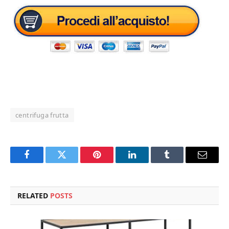
centrifuga frutta
Facebook
Twitter
Pinterest
LinkedIn
Tumblr
Email
RELATED
POSTS