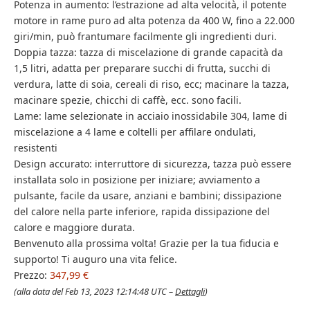
Potenza in aumento: l’estrazione ad alta velocità, il potente
motore in rame puro ad alta potenza da 400 W, fino a 22.000
giri/min, può frantumare facilmente gli ingredienti duri.
Doppia tazza: tazza di miscelazione di grande capacità da
1,5 litri, adatta per preparare succhi di frutta, succhi di
verdura, latte di soia, cereali di riso, ecc; macinare la tazza,
macinare spezie, chicchi di caffè, ecc. sono facili.
Lame: lame selezionate in acciaio inossidabile 304, lame di
miscelazione a 4 lame e coltelli per affilare ondulati,
resistenti
Design accurato: interruttore di sicurezza, tazza può essere
installata solo in posizione per iniziare; avviamento a
pulsante, facile da usare, anziani e bambini; dissipazione
del calore nella parte inferiore, rapida dissipazione del
calore e maggiore durata.
Benvenuto alla prossima volta! Grazie per la tua fiducia e
supporto! Ti auguro una vita felice.
Prezzo:
347,99 €
(alla data del Feb 13, 2023 12:14:48 UTC –
Dettagli
)