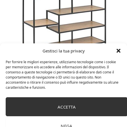
Gestisci la tua privacy
Per fornire le migliori esperienze, utilizziamo tecnologie come i cookie
Amazon Basics Martin – Libreria, 35 x 114 x 78 cm
per memorizzare e/o accedere alle informazioni del dispositivo. Il
(Lu x La x A), effetto quercia(In precedenza
consenso a queste tecnologie ci permetterà di elaborare dati come il
marchio Movian)
comportamento di navigazione o ID unici su questo sito. Non
acconsentire o ritirare il consenso può influire negativamente su alcune
caratteristiche e funzioni.
ACCETTA
NEGA