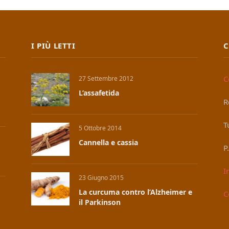
I PIÙ LETTI
C
C
27 Settembre 2012
L’assafetida
R
T
5 Ottobre 2014
Cannella e cassia
P
I
23 Giugno 2015
La curcuma contro l’Alzheimer e
C
il Parkinson