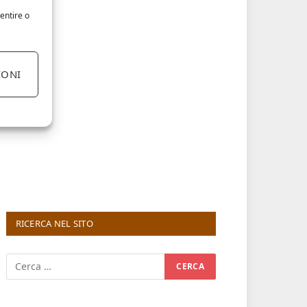
entire o
IONI
RICERCA NEL SITO