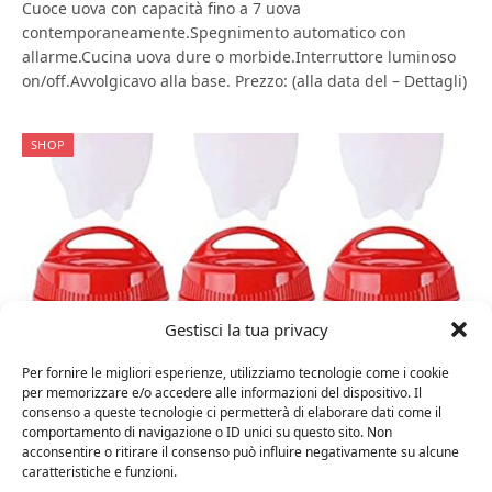
Cuoce uova con capacità fino a 7 uova
contemporaneamente.Spegnimento automatico con
allarme.Cucina uova dure o morbide.Interruttore luminoso
on/off.Avvolgicavo alla base. Prezzo: (alla data del – Dettagli)
SHOP
Gestisci la tua privacy
Per fornire le migliori esperienze, utilizziamo tecnologie come i cookie
per memorizzare e/o accedere alle informazioni del dispositivo. Il
14 Febbraio 2023
0
consenso a queste tecnologie ci permetterà di elaborare dati come il
dtsc, 6 Pezzi Cuociuova in Silicone,
comportamento di navigazione o ID unici su questo sito. Non
acconsentire o ritirare il consenso può influire negativamente su alcune
Silicone Uovo Fornello in Camicia
caratteristiche e funzioni.