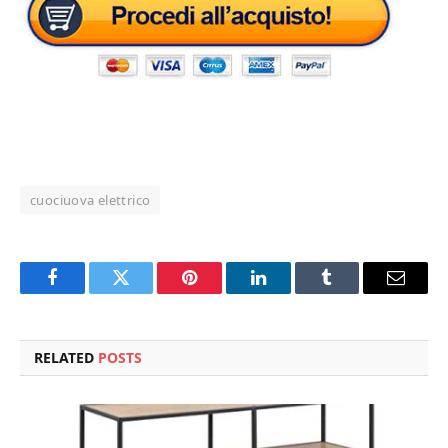
cuociuova elettrico
Facebook
Twitter
Pinterest
LinkedIn
Tumblr
Email
RELATED
POSTS