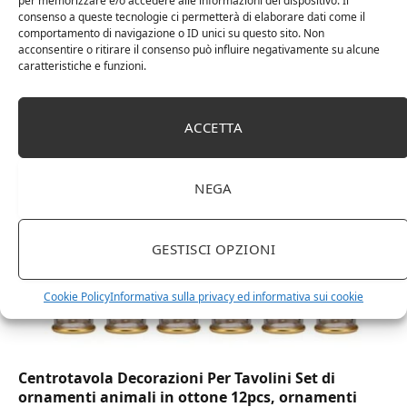
per memorizzare e/o accedere alle informazioni del dispositivo. Il
consenso a queste tecnologie ci permetterà di elaborare dati come il
comportamento di navigazione o ID unici su questo sito. Non
acconsentire o ritirare il consenso può influire negativamente su alcune
DOT Horeca Solutions 1000 Bicchieri PET
caratteristiche e funzioni.
trasparenti monouso 350 ML tacca 0,3 alta qualità
usa e getta bicchiere riciclabili per acqua bevande
birra cocktail drink
ACCETTA
NEGA
GESTISCI OPZIONI
Cookie Policy
Informativa sulla privacy ed informativa sui cookie
Centrotavola Decorazioni Per Tavolini Set di
ornamenti animali in ottone 12pcs, ornamenti