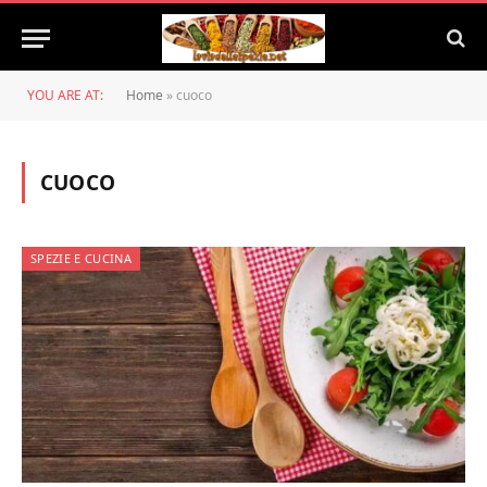
YOU ARE AT:
Home
»
cuoco
CUOCO
SPEZIE E CUCINA