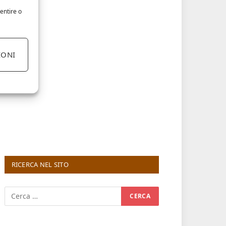
entire o
IONI
RICERCA NEL SITO