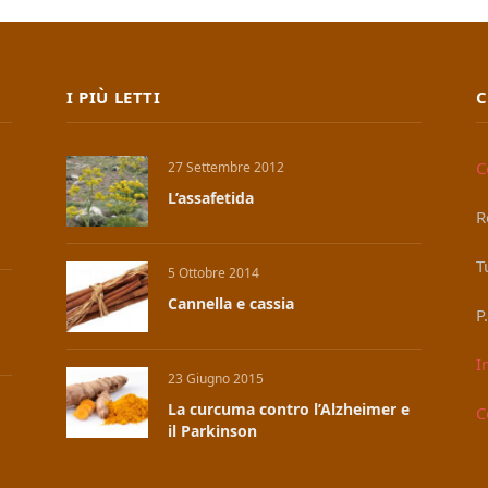
I PIÙ LETTI
C
C
27 Settembre 2012
L’assafetida
R
T
5 Ottobre 2014
Cannella e cassia
P
I
23 Giugno 2015
La curcuma contro l’Alzheimer e
C
il Parkinson