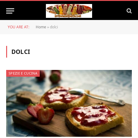
YOU ARE AT:
Home
»
dolci
DOLCI
SPEZIE E CUCINA