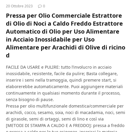
20 Ottobre 2023
0
Pressa per Olio Commerciale Estrattore
di Olio di Noci a Caldo Freddo Estrattore
Automatico di Olio per Uso Alimentare
in Acciaio Inossidabile per Uso
Alimentare per Arachidi di Olive di ricino
d
FACILE DA USARE e PULIRE: tutto l’involucro in acciaio
inossidabile, resistente, facile da pulire; Basta collegare,
inserire i semi nella tramoggia, quindi premere start, si
elaborerebbe automaticamente. Puoi aggiungere materiali
continuamente in qualsiasi momento durante il processo,
senza bisogno di pause.
Pressa per olio multifunzionale domestica/commerciale per
arachidi, cocco, sesamo, soia, noci di macadamia, noci, semi
di girasole, semi di ortaggi, semi di lino e così via
[METODI DI STAMPA A CALDO E A FREDDO]: pressa a freddo
o pressa a caldo per le tue esigenze, inserisci la materia