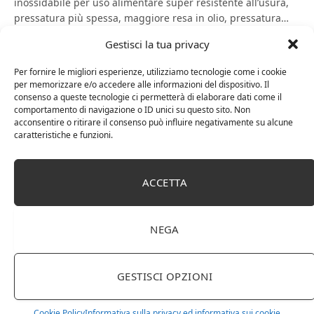
inossidabile per uso alimentare super resistente all’usura,
pressatura più spessa, maggiore resa in olio, pressatura…
Gestisci la tua privacy
SHOP
Per fornire le migliori esperienze, utilizziamo tecnologie come i cookie
per memorizzare e/o accedere alle informazioni del dispositivo. Il
consenso a queste tecnologie ci permetterà di elaborare dati come il
comportamento di navigazione o ID unici su questo sito. Non
acconsentire o ritirare il consenso può influire negativamente su alcune
caratteristiche e funzioni.
ACCETTA
13 Febbraio 2023
0
NEGA
Pressa per Olio Commerciale 610W,
Estrattore di Olio di Noci Caldo Freddo
GESTISCI OPZIONI
Estrattore di Olio Automatico
Commerciale per Uso Domestico in
Cookie Policy
Informativa sulla privacy ed informativa sui cookie