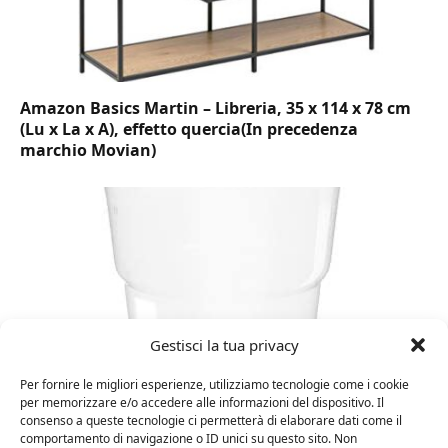
Amazon Basics Martin – Libreria, 35 x 114 x 78 cm
(Lu x La x A), effetto quercia(In precedenza
marchio Movian)
Gestisci la tua privacy
Per fornire le migliori esperienze, utilizziamo tecnologie come i cookie
per memorizzare e/o accedere alle informazioni del dispositivo. Il
consenso a queste tecnologie ci permetterà di elaborare dati come il
DOT Horeca Solutions 1000 Bicchieri PET
comportamento di navigazione o ID unici su questo sito. Non