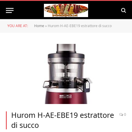
YOU ARE AT:
Home
»
Hurom H-AE-EBE19 estrattore di succo
Hurom H-AE-EBE19 estrattore
0
di succo