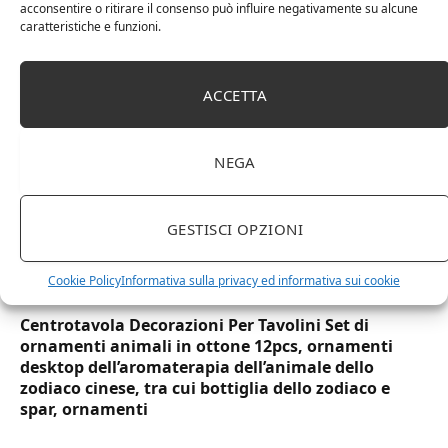
trasparenti monouso 350 ML tacca 0,3 alta qualità
acconsentire o ritirare il consenso può influire negativamente su alcune
usa e getta bicchiere riciclabili per acqua bevande
caratteristiche e funzioni.
birra cocktail drink
ACCETTA
NEGA
GESTISCI OPZIONI
Cookie Policy
Informativa sulla privacy ed informativa sui cookie
Centrotavola Decorazioni Per Tavolini Set di
ornamenti animali in ottone 12pcs, ornamenti
desktop dell’aromaterapia dell’animale dello
zodiaco cinese, tra cui bottiglia dello zodiaco e
spar, ornamenti