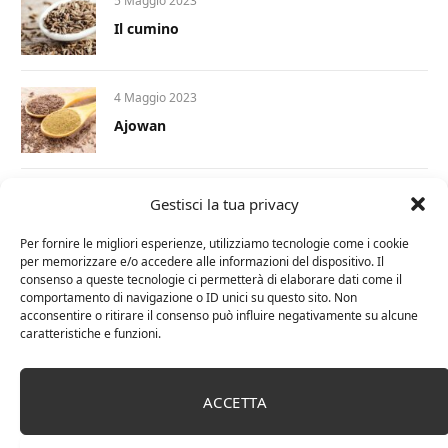
5 Maggio 2023
Il cumino
4 Maggio 2023
Ajowan
1 Dicembre 2022
Gestisci la tua privacy
Curcumina: tutte le proprietà e i benefici per
la nostra salute
Per fornire le migliori esperienze, utilizziamo tecnologie come i cookie
per memorizzare e/o accedere alle informazioni del dispositivo. Il
consenso a queste tecnologie ci permetterà di elaborare dati come il
17 Novembre 2022
comportamento di navigazione o ID unici su questo sito. Non
acconsentire o ritirare il consenso può influire negativamente su alcune
Le spezie in cucina: 3 libri imperdibili
caratteristiche e funzioni.
ACCETTA