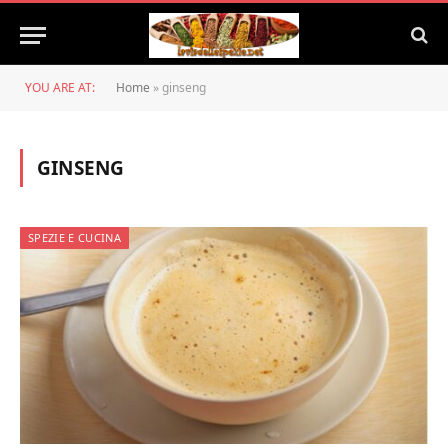
YOU ARE AT:
Home
»
ginseng
GINSENG
SPEZIE E CUCINA