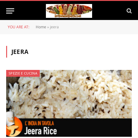
YOU ARE AT:
Home
»
jeera
JEERA
SPEZIE E CUCINA