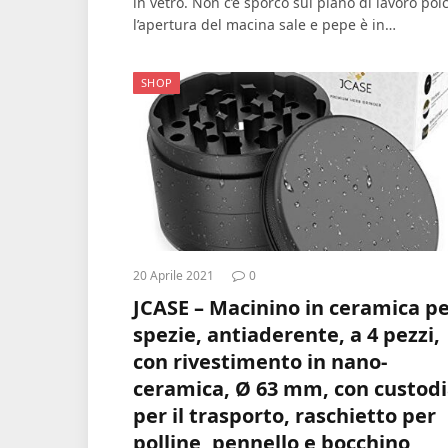
in vetro. Non c’è sporco sul piano di lavoro poi
l’apertura del macina sale e pepe è in…
SHOP
20 Aprile 2021
0
JCASE – Macinino in ceramica p
spezie, antiaderente, a 4 pezzi,
con rivestimento in nano-
ceramica, Ø 63 mm, con custod
per il trasporto, raschietto per
polline, pennello e bocchino