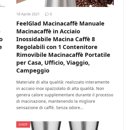
18 Aprile 2021
0
FeelGlad Macinacaffè Manuale
o
Macinacaffè in Acciaio
o
Inossidabile Macina Caffè 8
e
Regolabili con 1 Contenitore
Rimovibile Macinacaffè Portatile
per Casa, Ufficio, Viaggio,
Campeggio
Materiale di alta qualità: realizzato interamente
in acciaio inox spazzolato di alta qualità. Non
genera calore supplementare durante il processo
di macinazione, mantenendo la migliore
sensazione di caffè. Senza odore…
SHOP