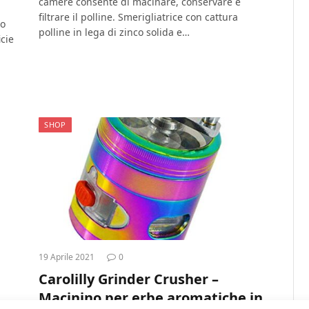
camere consente di macinare, conservare e
filtrare il polline. Smerigliatrice con cattura
to
polline in lega di zinco solida e…
cie
SHOP
19 Aprile 2021
0
Carolilly Grinder Crusher –
Macinino per erbe aromatiche in