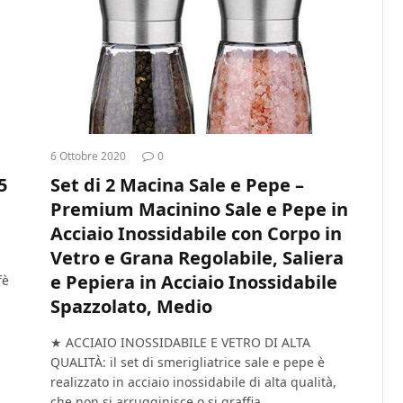
6 Ottobre 2020
0
5
Set di 2 Macina Sale e Pepe –
Premium Macinino Sale e Pepe in
Acciaio Inossidabile con Corpo in
Vetro e Grana Regolabile, Saliera
e Pepiera in Acciaio Inossidabile
fè
Spazzolato, Medio
★ ACCIAIO INOSSIDABILE E VETRO DI ALTA
QUALITÀ: il set di smerigliatrice sale e pepe è
realizzato in acciaio inossidabile di alta qualità,
che non si arrugginisce o si graffia…