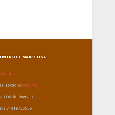
ONTATTI E MARKETING
ontatti
ealizzazione:
Jizzy.net
utti i diritti riservati
.Iva 01419730559