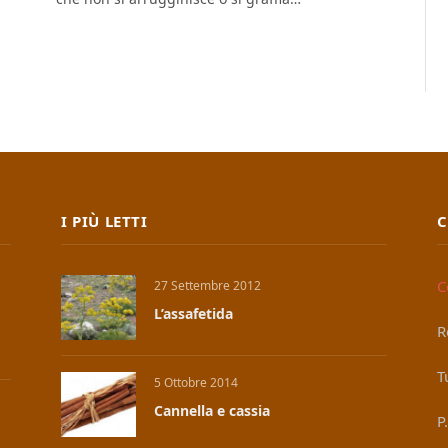
I PIÙ LETTI
C
C
27 Settembre 2012
L’assafetida
R
T
5 Ottobre 2014
Cannella e cassia
P