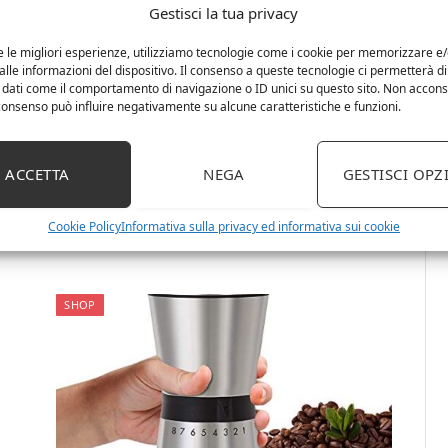
lega di zinco, 4 pezzi, con
Gestisci la tua privacy
to
raccoglitore di polline, macinino
e le migliori esperienze, utilizziamo tecnologie come i cookie per memorizzare e
a mano per erbe e spezie
lle informazioni del dispositivo. Il consenso a queste tecnologie ci permetterà di
cm
(multicolore, 2,48 x 3,11 pollici)
 dati come il comportamento di navigazione o ID unici su questo sito. Non accons
l consenso può influire negativamente su alcune caratteristiche e funzioni.
Materiale: questo macinaspezie è realizzato in
lega di zinco di alta qualità, molto forte e
ò
ACCETTA
NEGA
GESTISCI OPZ
durevole.È molto adatto per macinare erbe,
,
spezie e tè. Con questa levigatrice manuale è
possibile…
per
Cookie Policy
Informativa sulla privacy ed informativa sui cookie
SHOP