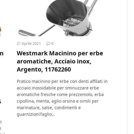
21 Aprile 2021
0
in
Westmark Macinino per erbe
aromatiche, Acciaio inox,
Argento, 11762260
Pratico macinino per erbe con denti affilati in
acciaio inossidabile per sminuzzare erbe
aromatiche fresche come prezzemolo, erba
5
cipollina, menta, aglio orsino e simili per
marinature, salse, condimenti e
guarnizioniTaglio…
o
e