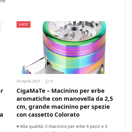
ché
SHOP
20 Aprile 2021
0
er
CigaMaTe – Macinino per erbe
aromatiche con manovella da 2,5
cm, grande macinino per spezie
ia
con cassetto Colorato
♥ Alta qualità: il macinino per erbe 4 pezzi e 3