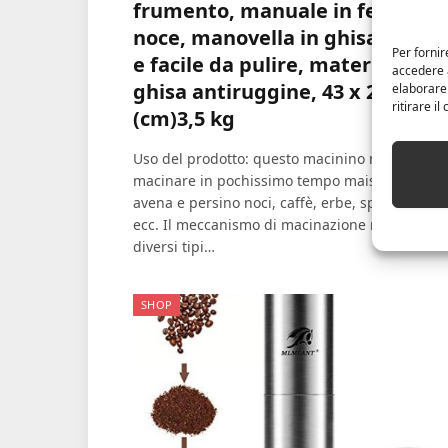
frumento, manuale in ferro,
noce, manovella in ghisa, robus
Per fornir
e facile da pulire, materiale in
accedere a
ghisa antiruggine, 43 x 28 x 16 
elaborare
ritirare i
(cm)3,5 kg
Uso del prodotto: questo macinino multifilo pu
macinare in pochissimo tempo mais, frumento
avena e persino noci, caffè, erbe, spezie, semi,
ecc. Il meccanismo di macinazione regolabile 
diversi tipi…
SHOP