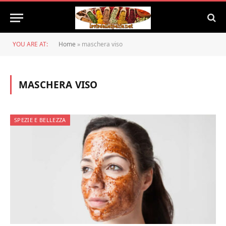
YOU ARE AT:
Home
»
maschera viso
MASCHERA VISO
SPEZIE E BELLEZZA