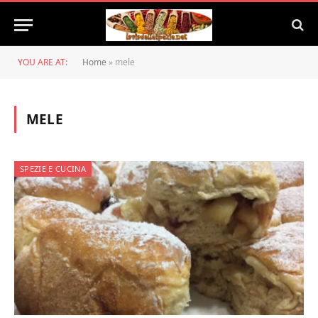
YOU ARE AT:
Home
»
mele
MELE
SPEZIE E CUCINA