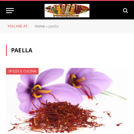
YOU ARE AT:
Home
»
paella
PAELLA
SPEZIE E CUCINA