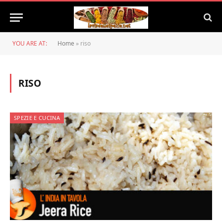
YOU ARE AT:
Home
»
riso
RISO
SPEZIE E CUCINA