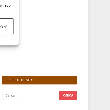
entire o
IONI
RICERCA NEL SITO