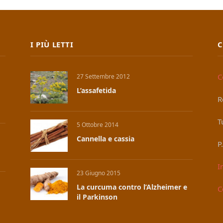
I PIÙ LETTI
C
C
27 Settembre 2012
L’assafetida
R
T
5 Ottobre 2014
Cannella e cassia
P
I
23 Giugno 2015
La curcuma contro l’Alzheimer e
C
il Parkinson