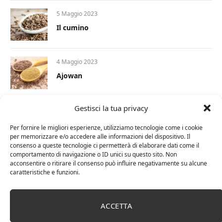
5 Maggio 2023
Il cumino
4 Maggio 2023
Ajowan
Gestisci la tua privacy
1 Dicembre 2022
Curcumina: tutte le proprietà e i benefici per
Per fornire le migliori esperienze, utilizziamo tecnologie come i cookie
la nostra salute
per memorizzare e/o accedere alle informazioni del dispositivo. Il
consenso a queste tecnologie ci permetterà di elaborare dati come il
comportamento di navigazione o ID unici su questo sito. Non
17 Novembre 2022
acconsentire o ritirare il consenso può influire negativamente su alcune
caratteristiche e funzioni.
Le spezie in cucina: 3 libri imperdibili
ACCETTA