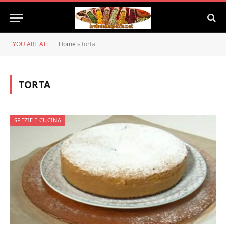
YOU ARE AT:
Home
»
torta
TORTA
SPEZIE E CUCINA