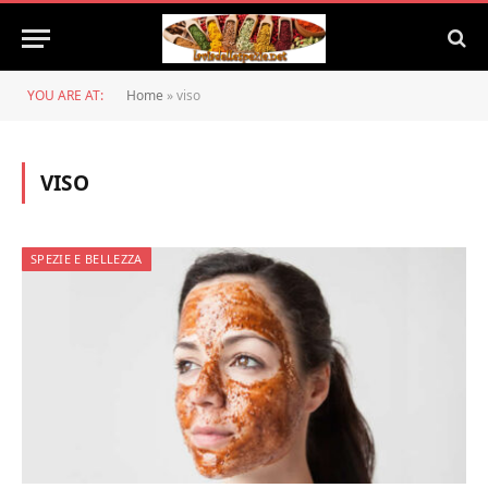
YOU ARE AT:
Home
»
viso
VISO
SPEZIE E BELLEZZA