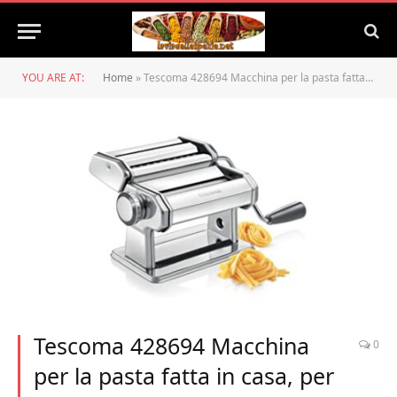
YOU ARE AT:
Home
»
Tescoma 428694 Macchina per la pasta fatta in casa, per tagliolini, fettuccine, tagliatelle e lasagne, linea GrandCHEF, Acciaio Inox
Tescoma 428694 Macchina
0
per la pasta fatta in casa, per