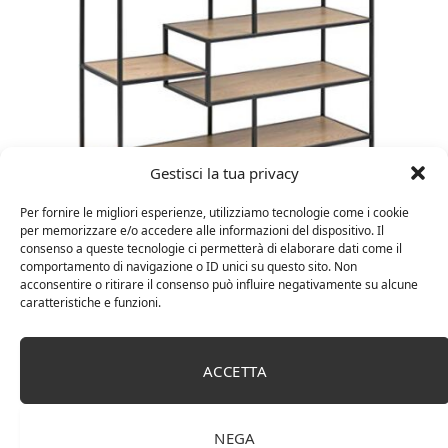
Gestisci la tua privacy
Amazon Basics Martin – Libreria, 35 x 114 x 78 cm
Per fornire le migliori esperienze, utilizziamo tecnologie come i cookie
per memorizzare e/o accedere alle informazioni del dispositivo. Il
(Lu x La x A), effetto quercia(In precedenza
consenso a queste tecnologie ci permetterà di elaborare dati come il
marchio Movian)
comportamento di navigazione o ID unici su questo sito. Non
acconsentire o ritirare il consenso può influire negativamente su alcune
caratteristiche e funzioni.
ACCETTA
NEGA