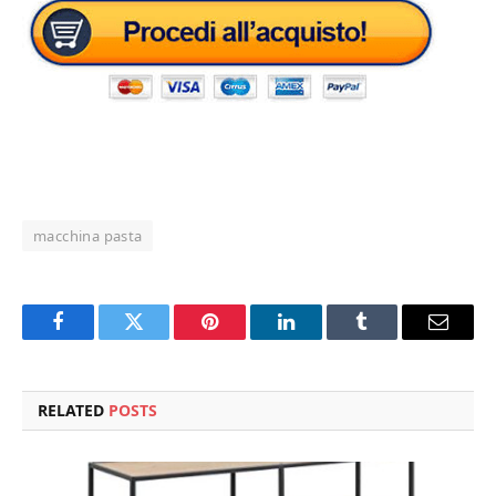
macchina pasta
Facebook
Twitter
Pinterest
LinkedIn
Tumblr
Email
RELATED
POSTS