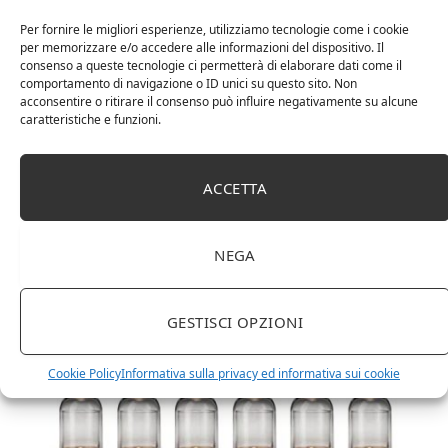
Per fornire le migliori esperienze, utilizziamo tecnologie come i cookie
per memorizzare e/o accedere alle informazioni del dispositivo. Il
consenso a queste tecnologie ci permetterà di elaborare dati come il
comportamento di navigazione o ID unici su questo sito. Non
acconsentire o ritirare il consenso può influire negativamente su alcune
caratteristiche e funzioni.
DOT Horeca Solutions 1000 Bicchieri PET
ACCETTA
trasparenti monouso 350 ML tacca 0,3 alta qualità
usa e getta bicchiere riciclabili per acqua bevande
birra cocktail drink
NEGA
GESTISCI OPZIONI
Cookie Policy
Informativa sulla privacy ed informativa sui cookie