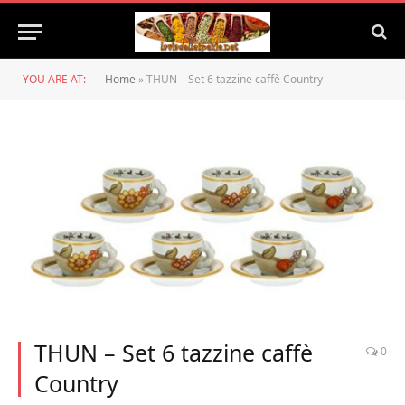
YOU ARE AT:
Home
»
THUN – Set 6 tazzine caffè Country
THUN – Set 6 tazzine caffè
0
Country