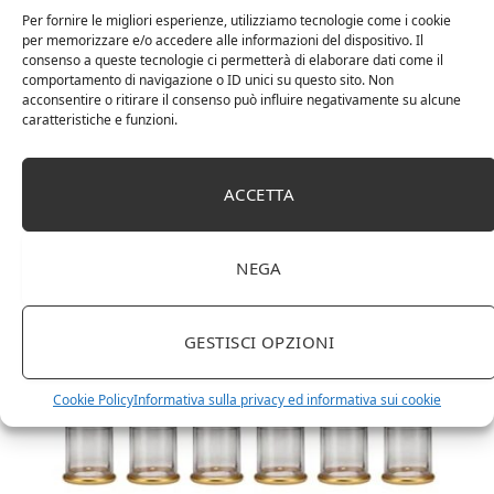
Per fornire le migliori esperienze, utilizziamo tecnologie come i cookie
per memorizzare e/o accedere alle informazioni del dispositivo. Il
consenso a queste tecnologie ci permetterà di elaborare dati come il
comportamento di navigazione o ID unici su questo sito. Non
acconsentire o ritirare il consenso può influire negativamente su alcune
caratteristiche e funzioni.
DOT Horeca Solutions 1000 Bicchieri PET
trasparenti monouso 350 ML tacca 0,3 alta qualità
ACCETTA
usa e getta bicchiere riciclabili per acqua bevande
birra cocktail drink
NEGA
GESTISCI OPZIONI
Cookie Policy
Informativa sulla privacy ed informativa sui cookie