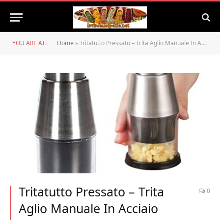
YOU ARE AT:
Home
»
Tritatutto Pressato – Trita Aglio Manuale In Acciaio Inossidabile Mini Tritaverdure | Taglierina Multifunzionale Per Tritacarne Per Cipolle A Uso Sicuro E Durevole, Per Ridurre I Tempi Di Preparazione
Tritatutto Pressato – Trita
0
Aglio Manuale In Acciaio