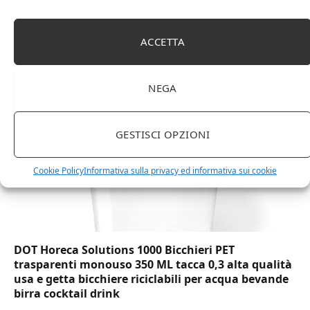
Amazon Basics Martin – Libreria, 35 x 114 x 78 cm
(Lu x La x A), effetto quercia(In precedenza
ACCETTA
marchio Movian)
NEGA
GESTISCI OPZIONI
Cookie Policy
Informativa sulla privacy ed informativa sui cookie
DOT Horeca Solutions 1000 Bicchieri PET
trasparenti monouso 350 ML tacca 0,3 alta qualità
usa e getta bicchiere riciclabili per acqua bevande
birra cocktail drink