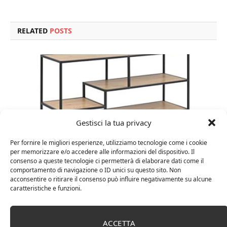
RELATED
POSTS
Gestisci la tua privacy
Per fornire le migliori esperienze, utilizziamo tecnologie come i cookie
per memorizzare e/o accedere alle informazioni del dispositivo. Il
consenso a queste tecnologie ci permetterà di elaborare dati come il
comportamento di navigazione o ID unici su questo sito. Non
Amazon Basics Martin – Libreria, 35 x 114 x 78 cm
acconsentire o ritirare il consenso può influire negativamente su alcune
(Lu x La x A), effetto quercia(In precedenza
caratteristiche e funzioni.
marchio Movian)
ACCETTA