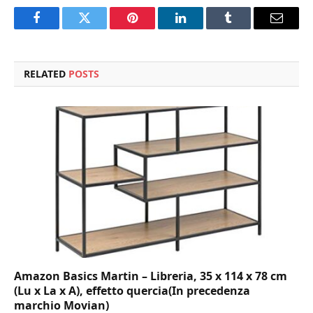
Facebook
Twitter
Pinterest
LinkedIn
Tumblr
Email
RELATED
POSTS
Amazon Basics Martin – Libreria, 35 x 114 x 78 cm
(Lu x La x A), effetto quercia(In precedenza
marchio Movian)