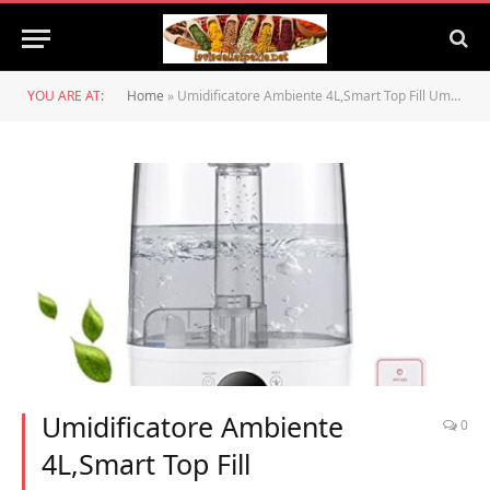
YOU ARE AT:
Home
»
Umidificatore Ambiente 4L,Smart Top Fill Umidificatore,Umidificatore Ultrasuoni Silenzioso Bambini,Umidificatori d’Aria a Nebbia Fredda,Auto Spegnimento,Timer,Toccabile
Umidificatore Ambiente
0
4L,Smart Top Fill