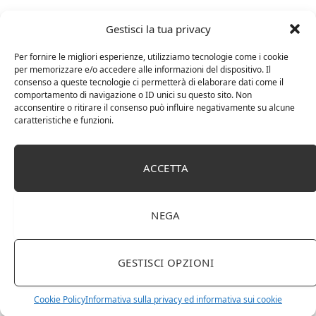
Gestisci la tua privacy
Per fornire le migliori esperienze, utilizziamo tecnologie come i cookie
per memorizzare e/o accedere alle informazioni del dispositivo. Il
consenso a queste tecnologie ci permetterà di elaborare dati come il
comportamento di navigazione o ID unici su questo sito. Non
acconsentire o ritirare il consenso può influire negativamente su alcune
caratteristiche e funzioni.
ACCETTA
DOT Horeca Solutions 1000 Bicchieri PET
trasparenti monouso 350 ML tacca 0,3 alta qualità
NEGA
usa e getta bicchiere riciclabili per acqua bevande
birra cocktail drink
GESTISCI OPZIONI
Cookie Policy
Informativa sulla privacy ed informativa sui cookie