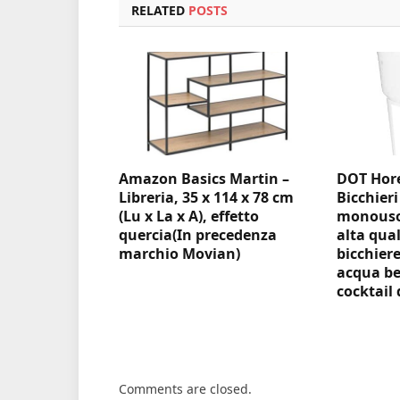
RELATED
POSTS
Amazon Basics Martin –
DOT Hore
Libreria, 35 x 114 x 78 cm
Bicchieri
(Lu x La x A), effetto
monouso 
quercia(In precedenza
alta qual
marchio Movian)
bicchiere
acqua be
cocktail 
Comments are closed.