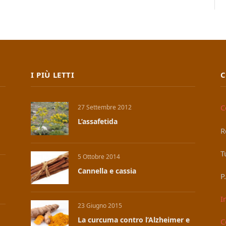
I PIÙ LETTI
C
C
27 Settembre 2012
L’assafetida
R
T
5 Ottobre 2014
Cannella e cassia
P
I
23 Giugno 2015
La curcuma contro l’Alzheimer e
C