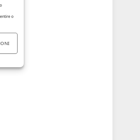
/o
entire o
IONI