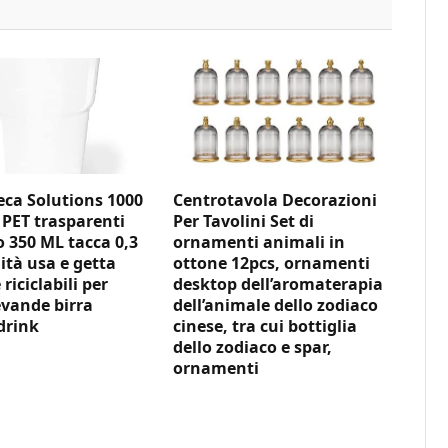
ca Solutions 1000
Centrotavola Decorazioni
 PET trasparenti
Per Tavolini Set di
350 ML tacca 0,3
ornamenti animali in
ità usa e getta
ottone 12pcs, ornamenti
 riciclabili per
desktop dell’aromaterapia
vande birra
dell’animale dello zodiaco
drink
cinese, tra cui bottiglia
dello zodiaco e spar,
ornamenti