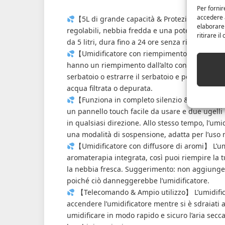
Per fornir
accedere a
【5L di grande capacità & Protezione a secco】
elaborare
regolabili, nebbia fredda e una potenza massi
ritirare i
da 5 litri, dura fino a 24 ore senza ricarica e
【Umidificatore con riempimento dall’alto e
hanno un riempimento dall’alto con un’ampia a
serbatoio o estrarre il serbatoio e posizionarlo 
acqua filtrata o depurata.
【Funziona in completo silenzio & Ugello ruot
un pannello touch facile da usare e due ugelli
in qualsiasi direzione. Allo stesso tempo, l’u
una modalità di sospensione, adatta per l’uso 
【Umidificatore con diffusore di aromi】 L’um
aromaterapia integrata, così puoi riempire la tu
la nebbia fresca. Suggerimento: non aggiungere
poiché ciò danneggerebbe l’umidificatore.
【Telecomando & Ampio utilizzo】 L’umidifica
accendere l’umidificatore mentre si è sdraiati a
umidificare in modo rapido e sicuro l’aria secca