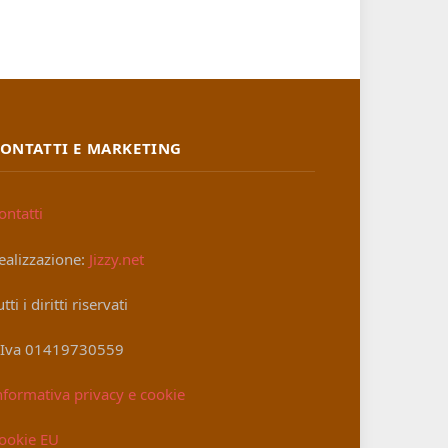
ONTATTI E MARKETING
ontatti
ealizzazione:
Jizzy.net
utti i diritti riservati
.Iva 01419730559
nformativa privacy e cookie
ookie EU