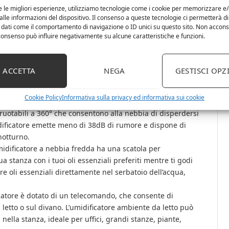
e le migliori esperienze, utilizziamo tecnologie come i cookie per memorizzare e
lle informazioni del dispositivo. Il consenso a queste tecnologie ci permetterà di
 L’umidificatore ad ultrasuoni ha 2 livelli di potenza
 dati come il comportamento di navigazione o ID unici su questo sito. Non accons
ma di 350 ml/h. L’umidificatore da camera ha un serbatoio
l consenso può influire negativamente su alcune caratteristiche e funzioni.
 si spegne automaticamente quando il serbatoio è vuoto.
 facile da pulire】Umidificatore ambiente casa grande
pertura che consente di versare l’acqua direttamente nel
ACCETTA
NEGA
GESTISCI OPZ
sotto il rubinetto. Inoltre, si consiglia di aggiungere
Cookie Policy
Informativa sulla privacy ed informativa sui cookie
abile a 360°】 L’umidificatore ultra silenzioso è dotato di
 ruotabili a 360° che consentono alla nebbia di disperdersi
midificatore emette meno di 38dB di rumore e dispone di
notturno.
idificatore a nebbia fredda ha una scatola per
a stanza con i tuoi oli essenziali preferiti mentre ti godi
 oli essenziali direttamente nel serbatoio dell’acqua,
tore è dotato di un telecomando, che consente di
 letto o sul divano. L’umidificatore ambiente da letto può
 nella stanza, ideale per uffici, grandi stanze, piante,