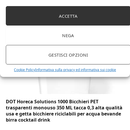
Amazon Basics Martin – Libreria, 35 x 114 x 78 cm
(Lu x La x A), effetto quercia(In precedenza
ACCETTA
marchio Movian)
NEGA
GESTISCI OPZIONI
Cookie Policy
Informativa sulla privacy ed informativa sui cookie
DOT Horeca Solutions 1000 Bicchieri PET
trasparenti monouso 350 ML tacca 0,3 alta qualità
usa e getta bicchiere riciclabili per acqua bevande
birra cocktail drink