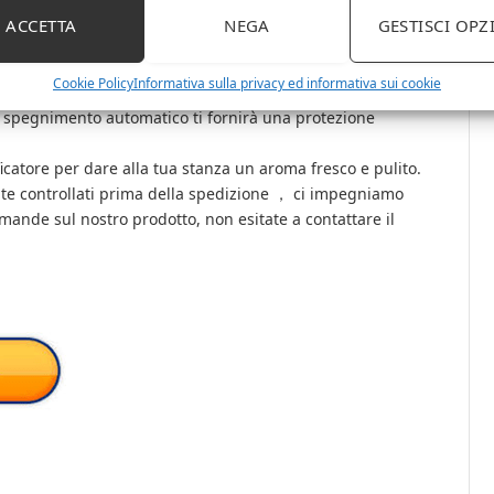
ACCETTA
NEGA
GESTISCI OPZ
i dimensioni. Umidificatore perfetto per camere da letto,
Cookie Policy
Informativa sulla privacy ed informativa sui cookie
ndo finisce l’acqua. Non preoccuparti della marcia a
 spegnimento automatico ti fornirà una protezione
ificatore per dare alla tua stanza un aroma fresco e pulito.
te controllati prima della spedizione ， ci impegniamo
ande sul nostro prodotto, non esitate a contattare il