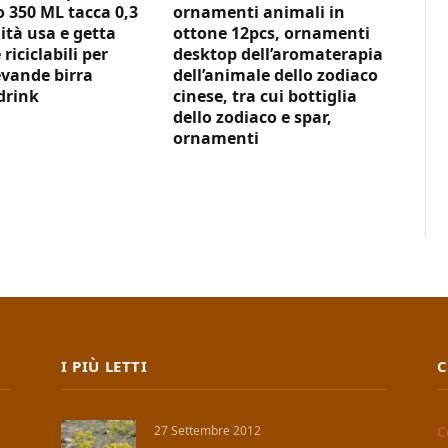
350 ML tacca 0,3
ornamenti animali in
ità usa e getta
ottone 12pcs, ornamenti
 riciclabili per
desktop dell’aromaterapia
vande birra
dell’animale dello zodiaco
drink
cinese, tra cui bottiglia
dello zodiaco e spar,
ornamenti
I PIÙ LETTI
C
C
27 Settembre 2012