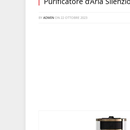
Purificatore d’Aria Silenz
BY
ADMIN
ON
22 OTTOBRE 2023