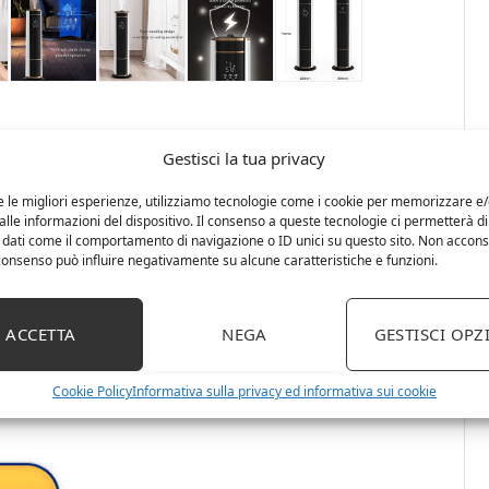
e capacità produce una frequenza quasi silenziosa (≤35 dB)
Gestisci la tua privacy
enzioso per un’intera notte di sonno.
iamo di contattarci in qualsiasi momento via e-mail e ti
e le migliori esperienze, utilizziamo tecnologie come i cookie per memorizzare e
lle informazioni del dispositivo. Il consenso a queste tecnologie ci permetterà di
 dati come il comportamento di navigazione o ID unici su questo sito. Non accons
’acqua di grande capacità da 9 litri, è possibile utilizzare
l consenso può influire negativamente su alcune caratteristiche e funzioni.
mato da 1 a 12 ore per garantire un sonno confortevole
r supermercati, negozi di frutta, ristoranti di pesce,
ACCETTA
NEGA
GESTISCI OPZ
ette nebbia fredda per umidificare e purificare l’aria.
ss della vita, calmare e alleviare lo stress e la fatica.
Cookie Policy
Informativa sulla privacy ed informativa sui cookie