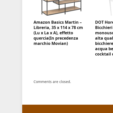
Amazon Basics Martin –
DOT Hore
Libreria, 35 x 114 x 78 cm
Bicchieri
(Lu x La x A), effetto
monouso 
quercia(In precedenza
alta qual
marchio Movian)
bicchiere
acqua be
cocktail 
Comments are closed.