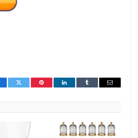
acebook
Twitter
Pinterest
LinkedIn
Tumblr
Email