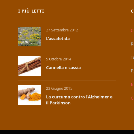
I PIÙ LETTI
C
C
27 Settembre 2012
L’assafetida
R
T
5 Ottobre 2014
Cannella e cassia
P
I
23 Giugno 2015
La curcuma contro l’Alzheimer e
C
il Parkinson