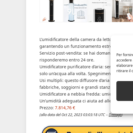
L’umidificatore della camera da letto di grand
garantendo un funzionamento estremamente sil
Servizio post-vendita: se hai domande, ti pregh
Per fornir
risponderemo entro 24 ore.
accedere a
elaborare
Umidificatore purificatore d’aria: serbatoio dell
ritirare i
solo un’acqua alla volta. Spegnimento program
Usi multipli: questo diffusore d’aria è ideale pe
fabbriche, soggiorni e grandi stanze.
Umidificatore a nebbia fredda: umidificatore Em
Un’umidità adeguata ci aiuta ad alleviare lo stre
Prezzo:
7.814,76 €
(alla data del Oct 22, 2023 03:03:18 UTC –
Dettagli
)