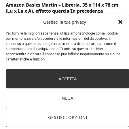
Amazon Basics Martin – Libreria, 35 x 114 x 78 cm
(Lu x La x A), effetto quercia(In precedenza
marchio Movian)
Gestisci la tua privacy
Per fornire le migliori esperienze, utilizziamo tecnologie come i cookie
per memorizzare e/o accedere alle informazioni del dispositivo. Il
consenso a queste tecnologie ci permetterà di elaborare dati come il
comportamento di navigazione o ID unici su questo sito. Non
acconsentire o ritirare il consenso può influire negativamente su alcune
caratteristiche e funzioni.
ACCETTA
DOT Horeca Solutions 1000 Bicchieri PET
NEGA
trasparenti monouso 350 ML tacca 0,3 alta qualità
usa e getta bicchiere riciclabili per acqua bevande
birra cocktail drink
GESTISCI OPZIONI