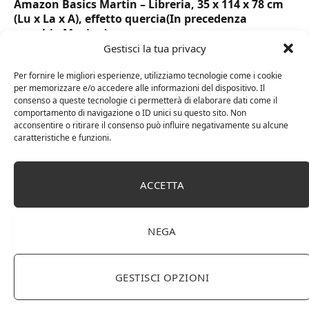
Amazon Basics Martin – Libreria, 35 x 114 x 78 cm
(Lu x La x A), effetto quercia(In precedenza
marchio Movian)
Gestisci la tua privacy
Per fornire le migliori esperienze, utilizziamo tecnologie come i cookie
per memorizzare e/o accedere alle informazioni del dispositivo. Il
consenso a queste tecnologie ci permetterà di elaborare dati come il
comportamento di navigazione o ID unici su questo sito. Non
acconsentire o ritirare il consenso può influire negativamente su alcune
caratteristiche e funzioni.
ACCETTA
DOT Horeca Solutions 1000 Bicchieri PET
NEGA
trasparenti monouso 350 ML tacca 0,3 alta qualità
usa e getta bicchiere riciclabili per acqua bevande
birra cocktail drink
GESTISCI OPZIONI