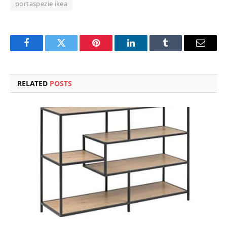
portaspezie ikea
Facebook
Twitter
Pinterest
LinkedIn
Tumblr
Email
RELATED
POSTS