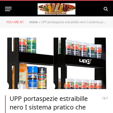
YOU ARE AT:
Home
»
UPP portaspezie estraibille nero I sistema pratico che garantisce l’ordine in bagno e cucina
UPP portaspezie estraibille
0
nero I sistema pratico che