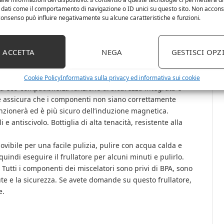
 dati come il comportamento di navigazione o ID unici su questo sito. Non accons
l consenso può influire negativamente su alcune caratteristiche e funzioni.
ile: Dimensioni adatte, leggero, Ottimo frullatore per
& moregreat per frullati di frutta, bevande ghiacciate,
2000 rpm. Elevata efficienza di taglio, per ghiaccio tritato,
ACCETTA
NEGA
GESTISCI OPZ
ità consente di processare alimenti di varie durezze. 商品特
e】 Questa tazza di succo elettrico è realizzata in
Cookie Policy
Informativa sulla privacy ed informativa sui cookie
ed eco-compatibile.La funzione di sicurezza integrata è
e assicura che i componenti non siano correttamente
funzionerà ed è più sicuro dell’induzione magnetica.
ntiscivolo. Bottiglia di alta tenacità, resistente alla
ovibile per una facile pulizia, pulire con acqua calda e
uindi eseguire il frullatore per alcuni minuti e pulirlo.
utti i componenti dei miscelatori sono privi di BPA, sono
lute e la sicurezza. Se avete domande su questo frullatore,
e.