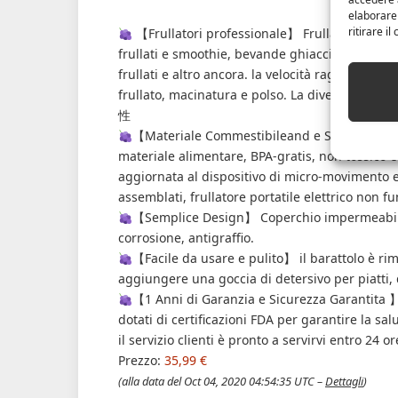
elaborare
ritirare i
【Frullatori professionale】 Frullatore Portat
frullati e smoothie, bevande ghiacciate, shake 
frullati e altro ancora. la velocità raggiunge i 2
frullato, macinatura e polso. La diversa veloc
性
【Materiale Commestibileand e Sicuro Da Usar
materiale alimentare, BPA-gratis, non tossico 
aggiornata al dispositivo di micro-movimento 
assemblati, frullatore portatile elettrico non 
【Semplice Design】 Coperchio impermeabili e a
corrosione, antigraffio.
【Facile da usare e pulito】 il barattolo è rim
aggiungere una goccia di detersivo per piatti, q
【1 Anni di Garanzia e Sicurezza Garantita 】T
dotati di certificazioni FDA per garantire la sa
il servizio clienti è pronto a servirvi entro 24 or
Prezzo:
35,99 €
(alla data del Oct 04, 2020 04:54:35 UTC –
Dettagli
)