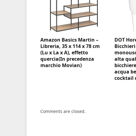
Amazon Basics Martin –
DOT Hore
Libreria, 35 x 114 x 78 cm
Bicchieri
(Lu x La x A), effetto
monouso 
quercia(In precedenza
alta qual
marchio Movian)
bicchiere
acqua be
cocktail 
Comments are closed.