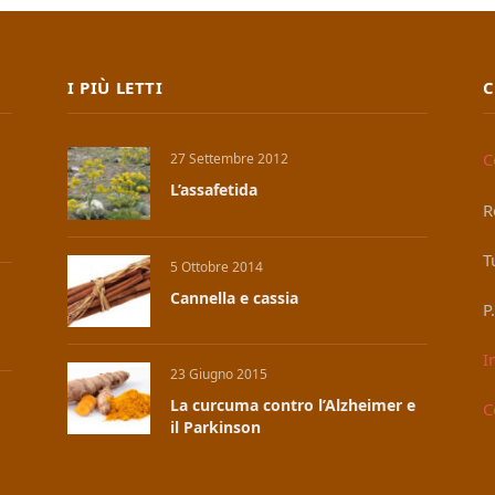
I PIÙ LETTI
C
C
27 Settembre 2012
L’assafetida
R
T
5 Ottobre 2014
Cannella e cassia
P
I
23 Giugno 2015
La curcuma contro l’Alzheimer e
C
il Parkinson