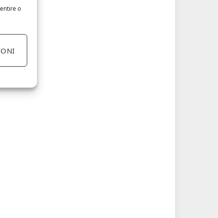
entire o
IONI