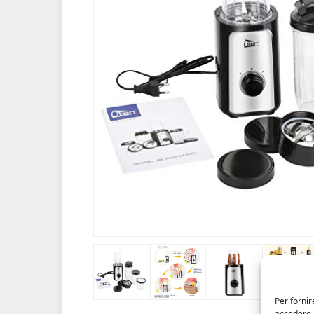
Per fornir
accedere a