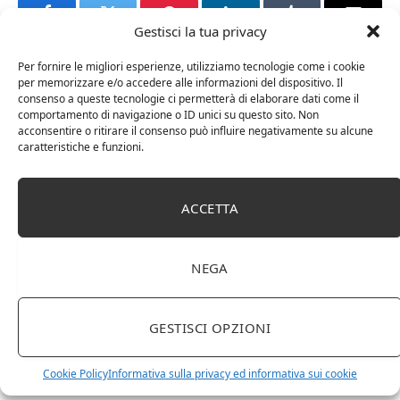
Facebook
Twitter
Pinterest
LinkedIn
Tumblr
Email
Gestisci la tua privacy
Per fornire le migliori esperienze, utilizziamo tecnologie come i cookie
per memorizzare e/o accedere alle informazioni del dispositivo. Il
RELATED
POSTS
consenso a queste tecnologie ci permetterà di elaborare dati come il
comportamento di navigazione o ID unici su questo sito. Non
acconsentire o ritirare il consenso può influire negativamente su alcune
caratteristiche e funzioni.
ACCETTA
NEGA
GESTISCI OPZIONI
Amazon Basics Martin – Libreria, 35 x 114 x 78 cm
(Lu x La x A), effetto quercia(In precedenza
Cookie Policy
Informativa sulla privacy ed informativa sui cookie
marchio Movian)