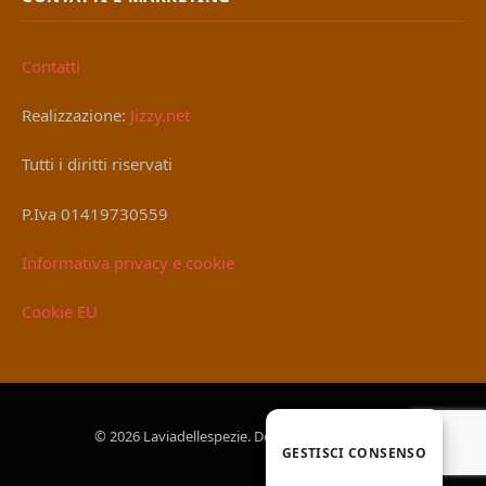
Contatti
Realizzazione:
Jizzy.net
Tutti i diritti riservati
P.Iva 01419730559
Informativa privacy e cookie
Cookie EU
© 2026 Laviadellespezie. Designed by
Jizzy.net
.
GESTISCI CONSENSO