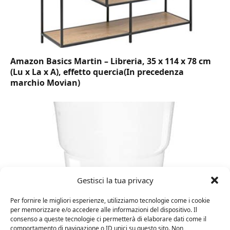
Amazon Basics Martin – Libreria, 35 x 114 x 78 cm
(Lu x La x A), effetto quercia(In precedenza
marchio Movian)
Gestisci la tua privacy
Per fornire le migliori esperienze, utilizziamo tecnologie come i cookie
per memorizzare e/o accedere alle informazioni del dispositivo. Il
consenso a queste tecnologie ci permetterà di elaborare dati come il
DOT Horeca Solutions 1000 Bicchieri PET
comportamento di navigazione o ID unici su questo sito. Non