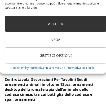
trasparenti monouso 350 ML tacca 0,3 alta qualità
acconsentire o ritirare il consenso può influire negativamente su alcune
caratteristiche e funzioni.
usa e getta bicchiere riciclabili per acqua bevande
birra cocktail drink
ACCETTA
NEGA
GESTISCI OPZIONI
Cookie Policy
Informativa sulla privacy ed informativa sui cookie
Centrotavola Decorazioni Per Tavolini Set di
ornamenti animali in ottone 12pcs, ornamenti
desktop dell’aromaterapia dell’animale dello
zodiaco cinese, tra cui bottiglia dello zodiaco e
spar, ornamenti