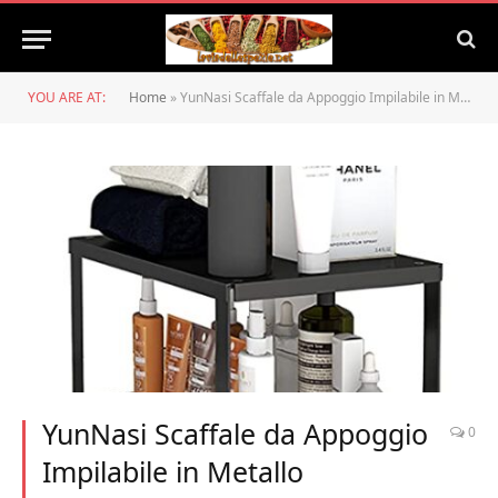
YOU ARE AT:
Home
»
YunNasi Scaffale da Appoggio Impilabile in Metallo Compartimenti per Mobili Portaspezie, Piatti Organizer, Mensola da Bagno (1 Pezzo, M:30x20x15 cm)
YunNasi Scaffale da Appoggio
0
Impilabile in Metallo