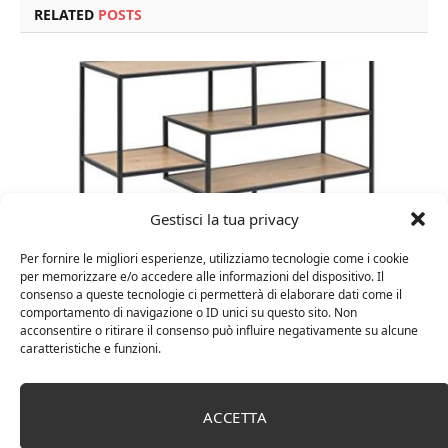
RELATED
POSTS
Gestisci la tua privacy
Per fornire le migliori esperienze, utilizziamo tecnologie come i cookie
per memorizzare e/o accedere alle informazioni del dispositivo. Il
consenso a queste tecnologie ci permetterà di elaborare dati come il
Amazon Basics Martin – Libreria, 35 x 114 x 78 cm
comportamento di navigazione o ID unici su questo sito. Non
(Lu x La x A), effetto quercia(In precedenza
acconsentire o ritirare il consenso può influire negativamente su alcune
marchio Movian)
caratteristiche e funzioni.
ACCETTA