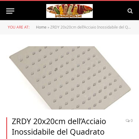
YOU ARE AT:
Home
»
ZRDY 20x20cm dell’Acciaio Inossidabile del Quadrato Pioggia Doccia Pioggia Testa Bagno su Polverizzatori Sottile Ad Alta Pressione (Color : Silver)
ZRDY 20x20cm dell’Acciaio
0
Inossidabile del Quadrato