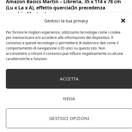
Amazon Basics Martin – Libreria, 35 x 114 x 78 cm
(Lu x La x A), effetto quercia(In precedenza
marchio Movian)
Gestisci la tua privacy
Per fornire le migliori esperienze, utilizziamo tecnologie come i cookie
per memorizzare e/o accedere alle informazioni del dispositivo. Il
consenso a queste tecnologie ci permetterà di elaborare dati come il
comportamento di navigazione o ID unici su questo sito. Non
acconsentire o ritirare il consenso può influire negativamente su alcune
caratteristiche e funzioni.
ACCETTA
DOT Horeca Solutions 1000 Bicchieri PET
NEGA
trasparenti monouso 350 ML tacca 0,3 alta qualità
usa e getta bicchiere riciclabili per acqua bevande
birra cocktail drink
GESTISCI OPZIONI