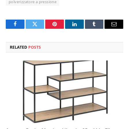
polverizzatore a pressione
Facebook
Twitter
Pinterest
LinkedIn
Tumblr
Email
RELATED
POSTS