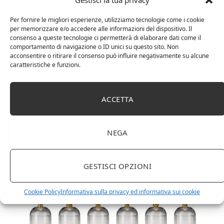
Gestisci la tua privacy
Per fornire le migliori esperienze, utilizziamo tecnologie come i cookie
per memorizzare e/o accedere alle informazioni del dispositivo. Il
consenso a queste tecnologie ci permetterà di elaborare dati come il
comportamento di navigazione o ID unici su questo sito. Non
acconsentire o ritirare il consenso può influire negativamente su alcune
caratteristiche e funzioni.
DOT Horeca Solutions 1000 Bicchieri PET
ACCETTA
trasparenti monouso 350 ML tacca 0,3 alta qualità
usa e getta bicchiere riciclabili per acqua bevande
birra cocktail drink
NEGA
GESTISCI OPZIONI
Cookie Policy
Informativa sulla privacy ed informativa sui cookie