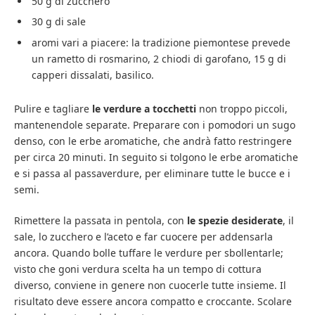
50 g di zucchero
30 g di sale
aromi vari a piacere: la tradizione piemontese prevede
un rametto di rosmarino, 2 chiodi di garofano, 15 g di
capperi dissalati, basilico.
Pulire e tagliare
le verdure a tocchetti
non troppo piccoli,
mantenendole separate. Preparare con i pomodori un sugo
denso, con le erbe aromatiche, che andrà fatto restringere
per circa 20 minuti. In seguito si tolgono le erbe aromatiche
e si passa al passaverdure, per eliminare tutte le bucce e i
semi.
Rimettere la passata in pentola, con
le spezie desiderate
, il
sale, lo zucchero e l’aceto e far cuocere per addensarla
ancora. Quando bolle tuffare le verdure per sbollentarle;
visto che goni verdura scelta ha un tempo di cottura
diverso, conviene in genere non cuocerle tutte insieme. Il
risultato deve essere ancora compatto e croccante. Scolare