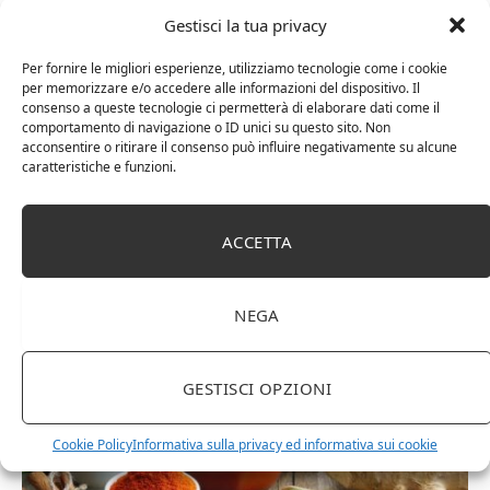
ancora il vitello tonnato. Antipasti che accompagnati da un
Gestisci la tua privacy
buon bicchiere di vino e da un pezzo di pane artigianale
diventano piatti unici da gustare con gli amici.
Per fornire le migliori esperienze, utilizziamo tecnologie come i cookie
per memorizzare e/o accedere alle informazioni del dispositivo. Il
consenso a queste tecnologie ci permetterà di elaborare dati come il
comportamento di navigazione o ID unici su questo sito. Non
acconsentire o ritirare il consenso può influire negativamente su alcune
caratteristiche e funzioni.
Facebook
Twitter
Pinterest
LinkedIn
Tumblr
Email
ACCETTA
RELATED
POSTS
NEGA
GESTISCI OPZIONI
Cookie Policy
Informativa sulla privacy ed informativa sui cookie