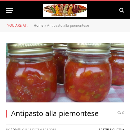
YOU ARE AT:
Home
»
Antipasto alla piemontese
Antipasto alla piemontese
0
BY
ADMIN
ON
15 DICEMBRE 2018
SPEZIE E CUCINA