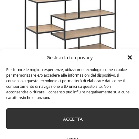
Gestisci la tua privacy
Per fornire le migliori esperienze, utilizziamo tecnologie come i cookie
Amazon Basics Martin – Libreria, 35 x 114 x 78 cm
per memorizzare e/o accedere alle informazioni del dispositivo. Il
(Lu x La x A), effetto quercia(In precedenza
consenso a queste tecnologie ci permetterà di elaborare dati come il
marchio Movian)
comportamento di navigazione o ID unici su questo sito. Non
acconsentire o ritirare il consenso può influire negativamente su alcune
caratteristiche e funzioni.
ACCETTA