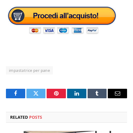
impastatrice per pane
Facebook
Twitter
Pinterest
LinkedIn
Tumblr
Email
RELATED
POSTS