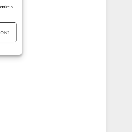
entire o
IONI