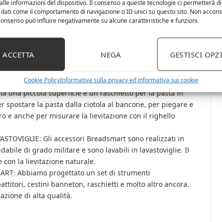
enti professionali di alta qualità fanno sì che la
lle informazioni del dispositivo. Il consenso a queste tecnologie ci permetterà di
 dati come il comportamento di navigazione o ID unici su questo sito. Non accons
rtente. La robusta impastatrice danese rende la
l consenso può influire negativamente su alcune caratteristiche e funzioni.
rocesso veloce, mentre le spatole multifunzionali sono le
sarà pronta per essere impastata in un batter d’occhio
ACCETTA
NEGA
GESTISCI OPZ
le. Progettato per mescolare la pasta di pane densa, la
tende per tutta la lunghezza dell’impugnatura per garantire
Cookie Policy
Informativa sulla privacy ed informativa sui cookie
a una piccola superficie e un raschietto per la pasta in
r spostare la pasta dalla ciotola al bancone, per piegare e
oro e anche per misurare la lievitazione con il righello
STOVIGLIE: Gli accessori Breadsmart sono realizzati in
dabile di grado militare e sono lavabili in lavastoviglie. Il
 con la lievitazione naturale.
: Abbiamo progettato un set di strumenti
battitori, cestini banneton, raschietti e molto altro ancora.
azione di alta qualità.