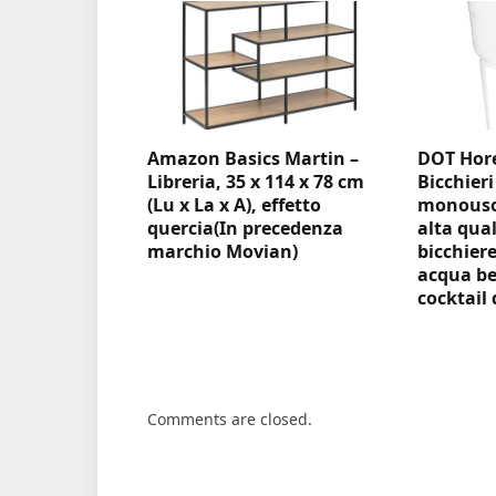
Amazon Basics Martin –
DOT Hore
Libreria, 35 x 114 x 78 cm
Bicchieri
(Lu x La x A), effetto
monouso 
quercia(In precedenza
alta qual
marchio Movian)
bicchiere
acqua be
cocktail 
Comments are closed.