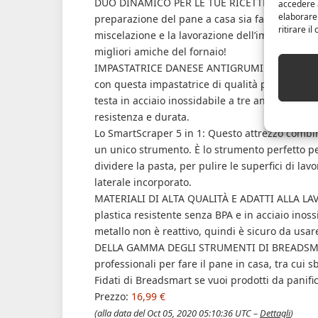
DUO DINAMICO PER LE TUE RICETTE: Questi strum
accedere a
elaborare
preparazione del pane a casa sia facile e dive
ritirare i
miscelazione e la lavorazione dell’impasto un p
migliori amiche del fornaio!
IMPASTATRICE DANESE ANTIGRUMI: La tua pasta 
con questa impastatrice di qualità professiona
testa in acciaio inossidabile a tre anelli si es
resistenza e durata.
Lo SmartScraper 5 in 1: Questo attrezzo combin
un unico strumento. È lo strumento perfetto pe
dividere la pasta, per pulire le superfici di lav
laterale incorporato.
MATERIALI DI ALTA QUALITÀ E ADATTI ALLA LAVA
plastica resistente senza BPA e in acciaio inossi
metallo non è reattivo, quindi è sicuro da usare
DELLA GAMMA DEGLI STRUMENTI DI BREADSMART
professionali per fare il pane in casa, tra cui s
Fidati di Breadsmart se vuoi prodotti da panific
Prezzo:
16,99 €
(alla data del Oct 05, 2020 05:10:36 UTC –
Dettagli
)