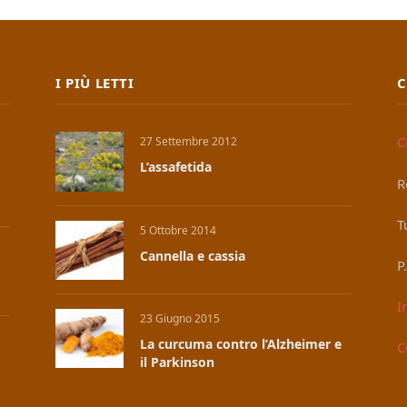
I PIÙ LETTI
C
C
27 Settembre 2012
L’assafetida
R
T
5 Ottobre 2014
Cannella e cassia
P
I
23 Giugno 2015
La curcuma contro l’Alzheimer e
C
il Parkinson