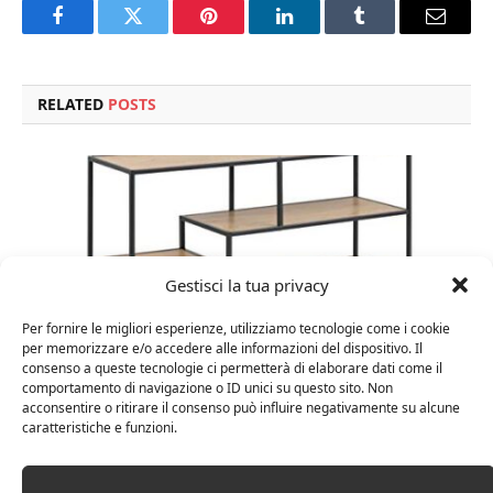
Facebook
Twitter
Pinterest
LinkedIn
Tumblr
Email
RELATED
POSTS
Gestisci la tua privacy
Per fornire le migliori esperienze, utilizziamo tecnologie come i cookie
per memorizzare e/o accedere alle informazioni del dispositivo. Il
consenso a queste tecnologie ci permetterà di elaborare dati come il
comportamento di navigazione o ID unici su questo sito. Non
acconsentire o ritirare il consenso può influire negativamente su alcune
Amazon Basics Martin – Libreria, 35 x 114 x 78 cm
caratteristiche e funzioni.
(Lu x La x A), effetto quercia(In precedenza
marchio Movian)