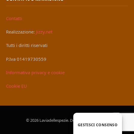
Contatti
Realizzazione:
Jizzy.net
Tutti i diritti riservati
P.Iva 01419730559
Informativa privacy e cookie
Cookie EU
© 2026 Laviadellespezie. Designed by
Jizzy.net
.
GESTISCI CONSENSO