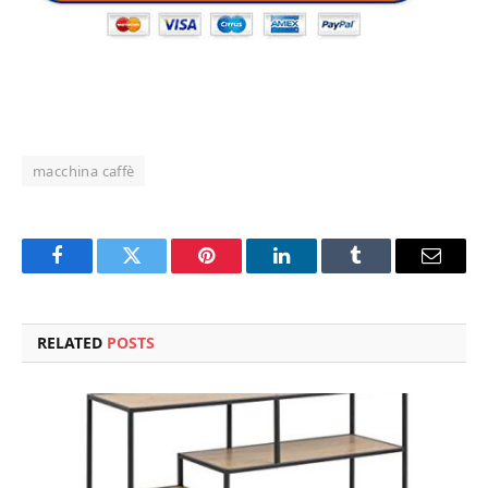
macchina caffè
Facebook
Twitter
Pinterest
LinkedIn
Tumblr
Email
RELATED
POSTS