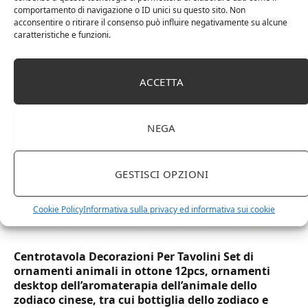
comportamento di navigazione o ID unici su questo sito. Non
DOT Horeca Solutions 1000 Bicchieri PET
acconsentire o ritirare il consenso può influire negativamente su alcune
trasparenti monouso 350 ML tacca 0,3 alta qualità
caratteristiche e funzioni.
usa e getta bicchiere riciclabili per acqua bevande
birra cocktail drink
ACCETTA
NEGA
GESTISCI OPZIONI
Cookie Policy
Informativa sulla privacy ed informativa sui cookie
Centrotavola Decorazioni Per Tavolini Set di
ornamenti animali in ottone 12pcs, ornamenti
desktop dell’aromaterapia dell’animale dello
zodiaco cinese, tra cui bottiglia dello zodiaco e