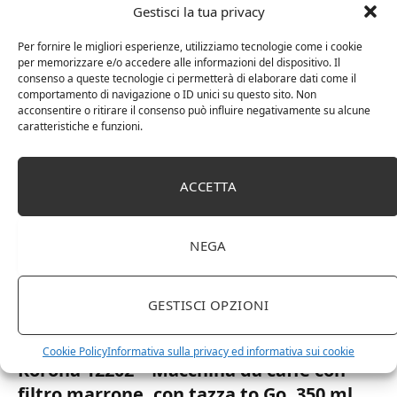
colore White
Gestisci la tua privacy
Colore White con incarto e plastica riciclata
Per fornire le migliori esperienze, utilizziamo tecnologie come i cookie
per memorizzare e/o accedere alle informazioni del dispositivo. Il
Utilizzabile con tutte le capsule A modo mio
consenso a queste tecnologie ci permetterà di elaborare dati come il
Per casa e per l’ ufficio
comportamento di navigazione o ID unici su questo sito. Non
acconsentire o ritirare il consenso può influire negativamente su alcune
caratteristiche e funzioni.
SHOP
ACCETTA
NEGA
GESTISCI OPZIONI
20 Ottobre 2023
0
Cookie Policy
Informativa sulla privacy ed informativa sui cookie
Korona 12202 – Macchina da caffè con
filtro marrone, con tazza to Go, 350 ml,